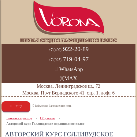
ПЕРВАЯ СТУДИЯ НАРАЩИВАНИЯ ВОЛОС
922-20-89
+7 (499)
719-04-97
+7 (925)
WhatsApp
MAX
Москва, Ленинградское ш., 72
Москва, Пр-т Вернадского 41, стр. 1, лофт 6
hairvorona Запрещенная сеть
ЕЩЕ
Главная страница
→
Обучение
→
Авторский курс Голливудское наращивание волос
АВТОРСКИЙ КУРС ГОЛЛИВУДСКОЕ